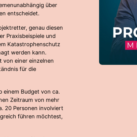
themenunabhängig über
ten entscheidet.
ojektretter, genau diesen
er Praxisbeispiele und
dem Katastrophenschutz
anagt werden kann.
t von einer einzelnen
tändnis für die
b einem Budget von ca.
inen Zeitraum von mehr
a. 20 Personen involviert
lgreich führen möchtest,