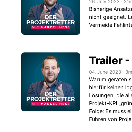
26. July 2023
‧
31m
Bisherige Ansätze
nicht geeignet. 
Vermeide Fehlinte
Trailer 
04. June 2023
‧
3m
Warum geraten so 
hierfür keinen l
Lösungen, die all
Projekt-KPI „grü
Folge: Es muss e
Führen von Proje